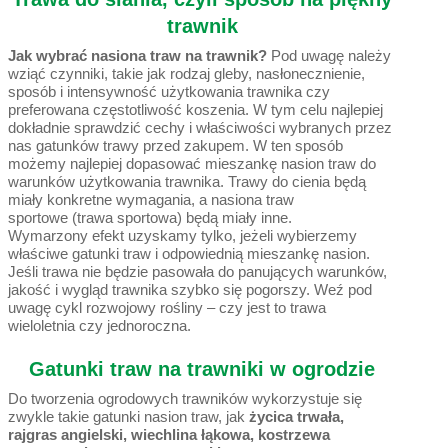
trawnik
Jak wybrać nasiona traw na trawnik?
Pod uwagę należy
wziąć czynniki, takie jak rodzaj gleby, nasłonecznienie,
sposób i intensywność użytkowania trawnika czy
preferowana częstotliwość koszenia. W tym celu najlepiej
dokładnie sprawdzić cechy i właściwości wybranych przez
nas gatunków trawy przed zakupem. W ten sposób
możemy najlepiej dopasować mieszankę nasion traw do
warunków użytkowania trawnika.
Trawy do cienia
będą
miały konkretne wymagania, a
nasiona traw
sportowe
(trawa sportowa) będą miały inne.
Wymarzony efekt uzyskamy tylko, jeżeli wybierzemy
właściwe gatunki traw i odpowiednią mieszankę nasion.
Jeśli trawa nie będzie pasowała do panujących warunków,
jakość i wygląd trawnika szybko się pogorszy. Weź pod
uwagę cykl rozwojowy rośliny – czy jest to trawa
wieloletnia czy jednoroczna.
Gatunki traw na trawniki w ogrodzie
Do tworzenia ogrodowych trawników wykorzystuje się
zwykle takie gatunki nasion traw, jak
życica trwała,
rajgras angielski, wiechlina łąkowa, kostrzewa