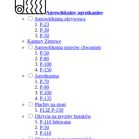
Agrowłókniny agrotkaniny
Agrowłóknina okrywowa
P-23
P-30
P-50
Kaptury Zimowe
Agrowłóknina przeciw chwastom
P-50
P-80
P-100
P-150
Agrotkanina
P-70
P-90
P-100
P-135
Płachty na stogi
FLIZ P-150
Okrycia na pryzmy buraków
P-110 Igłowana
P-50
P-110