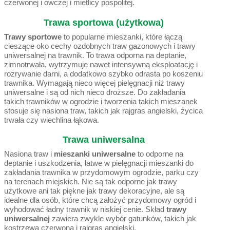
czerwonej i owczej i mietlicy pospolitej.
Trawa sportowa (użytkowa)
Trawy sportowe
to popularne mieszanki, które łączą
cieszące oko cechy ozdobnych traw gazonowych i trawy
uniwersalnej na trawnik. To trawa odporna na deptanie,
zimnotrwała, wytrzymuje nawet intensywną eksploatację i
rozrywanie darni, a dodatkowo szybko odrasta po koszeniu
trawnika. Wymagają nieco więcej pielęgnacji niż trawy
uniwersalne i są od nich nieco droższe. Do zakładania
takich trawników w ogrodzie i tworzenia takich mieszanek
stosuje się nasiona traw, takich jak rajgras angielski, życica
trwała czy wiechlina łąkowa.
Trawa uniwersalna
Nasiona traw i
mieszanki uniwersalne
to odporne na
deptanie i uszkodzenia, łatwe w pielęgnacji mieszanki do
zakładania trawnika w przydomowym ogrodzie, parku czy
na terenach miejskich. Nie są tak odporne jak trawy
użytkowe ani tak piękne jak trawy dekoracyjne, ale są
idealne dla osób, które chcą założyć przydomowy ogród i
wyhodować ładny trawnik w niskiej cenie. Skład
trawy
uniwersalnej
zawiera zwykle wybór gatunków, takich jak
kostrzewa czerwona i rajgras angielski.