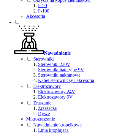
Okrycia na kopce ziemniaków
P-50
P-100
Akcesoria
Nawadnianie
Sterowniki
Sterowniki 230V
Sterowniki bateryjne 9V
Sterowniki nakranowe
Kabel sterowniczy i akcesoria
Elektrozawory
Elektrozawory 24V
Elektrozawory 9V
Zraszanie
Zraszacze
Dysze
Mikrozraszanie
Nawadnianie kropelkowe
Linia kroplująca