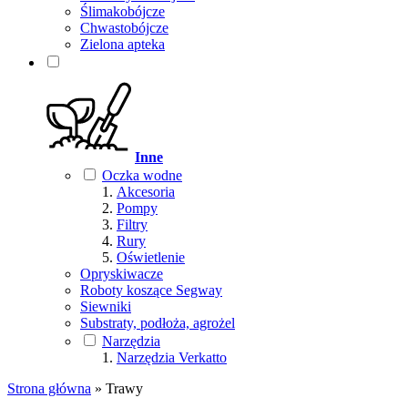
Ślimakobójcze
Chwastobójcze
Zielona apteka
Inne
Oczka wodne
Akcesoria
Pompy
Filtry
Rury
Oświetlenie
Opryskiwacze
Roboty koszące Segway
Siewniki
Substraty, podłoża, agrożel
Narzędzia
Narzędzia Verkatto
Strona główna
»
Trawy