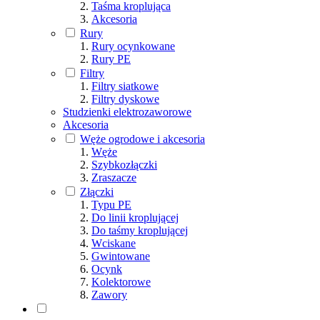
Taśma kroplująca
Akcesoria
Rury
Rury ocynkowane
Rury PE
Filtry
Filtry siatkowe
Filtry dyskowe
Studzienki elektrozaworowe
Akcesoria
Węże ogrodowe i akcesoria
Węże
Szybkozłączki
Zraszacze
Złączki
Typu PE
Do linii kroplującej
Do taśmy kroplującej
Wciskane
Gwintowane
Ocynk
Kolektorowe
Zawory