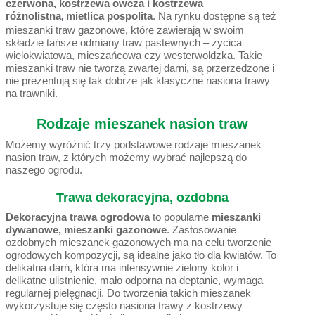
czerwona, kostrzewa owcza i kostrzewa
różnolistna
mietlica pospolita
. Na rynku dostępne są też
,
mieszanki traw gazonowe, które zawierają w swoim
składzie tańsze odmiany traw pastewnych – życica
wielokwiatowa, mieszańcowa czy westerwoldzka. Takie
mieszanki traw nie tworzą zwartej darni, są przerzedzone i
nie prezentują się tak dobrze jak klasyczne nasiona trawy
na trawniki.
Rodzaje mieszanek nasion traw
Możemy wyróżnić trzy podstawowe rodzaje mieszanek
nasion traw, z których możemy wybrać najlepszą do
naszego ogrodu.
Trawa dekoracyjna, ozdobna
Dekoracyjna trawa ogrodowa
to popularne
mieszanki
dywanowe,
mieszanki gazonowe
. Zastosowanie
ozdobnych mieszanek gazonowych ma na celu tworzenie
ogrodowych kompozycji, są idealne jako tło dla kwiatów. To
delikatna darń, która ma intensywnie zielony kolor i
delikatne ulistnienie, mało odporna na deptanie, wymaga
regularnej pielęgnacji. Do tworzenia takich mieszanek
wykorzystuje się często nasiona trawy z kostrzewy