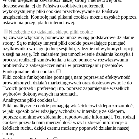
W celu ulepszenia zawartości naszej strony internetowej oraz
dostosowania jej do Państwa osobistych preferencji,
wykorzystujemy pliki cookies przechowywane na Państwa
urządzeniach. Kontrolę nad plikami cookies można uzyskać poprzez
ustawienia przeglądarki internetowej.
Niezbędne do działania sklepu pliki cookie
Są zawsze włączone, ponieważ umożliwiają podstawowe działanie
strony. Są to między innymi pliki cookie pozwalające pamiętać
użytkownika w ciągu jednej sesji lub, zależnie od wybranych opcji,
z sesji na sesję. Ich zadaniem jest umożliwienie działania koszyka i
procesu realizacji zamówienia, a także pomoc w rozwiązywaniu
problemów z zabezpieczeniami i w przestrzeganiu przepisów.
Funkcjonalne pliki cookies
Pliki cookie funkcjonalne pomagają nam poprawiać efektywność
prowadzonych działań marketingowych oraz dostosowywać je do
Twoich potrzeb i preferencji np. poprzez zapamiętanie wszelkich
wyborów dokonywanych na stronach.
Analityczne pliki cookies
Pliki analityczne cookie pomagają właścicielowi sklepu zrozumieć,
w jaki sposób odwiedzający wchodzi w interakcję ze sklepem,
poprzez anonimowe zbieranie i raportowanie informacji. Ten rodzaj
cookies pozwala nam mierzyć ilość wizyt i zbierać informacje o
źródłach ruchu, dzięki czemu możemy poprawić działanie naszej
strony.