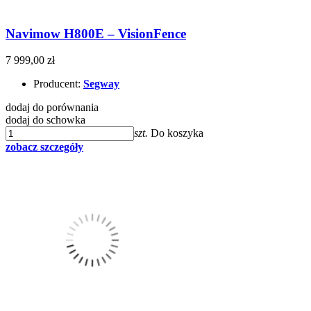
Navimow H800E – VisionFence
7 999,00 zł
Producent:
Segway
dodaj do porównania
dodaj do schowka
szt.
Do koszyka
zobacz szczegóły