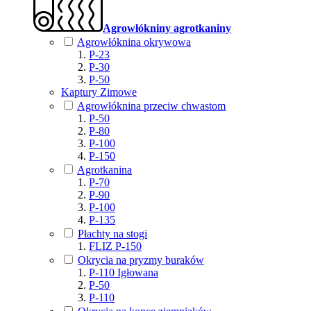
Agrowłókniny agrotkaniny
Agrowłóknina okrywowa
P-23
P-30
P-50
Kaptury Zimowe
Agrowłóknina przeciw chwastom
P-50
P-80
P-100
P-150
Agrotkanina
P-70
P-90
P-100
P-135
Płachty na stogi
FLIZ P-150
Okrycia na pryzmy buraków
P-110 Igłowana
P-50
P-110