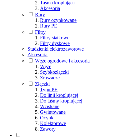
Taśma kroplująca
Akcesoria
Rury
Rury ocynkowane
Rury PE
Filtry
Filtry siatkowe
Filtry dyskowe
Studzienki elektrozaworowe
Akcesoria
Węże ogrodowe i akcesoria
Węże
Szybkozłączki
Zraszacze
Złączki
Typu PE
Do linii kroplującej
Do taśmy kroplującej
Wciskane
Gwintowane
Ocynk
Kolektorowe
Zawory