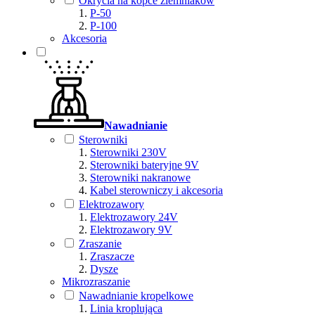
Okrycia na kopce ziemniaków
P-50
P-100
Akcesoria
Nawadnianie
Sterowniki
Sterowniki 230V
Sterowniki bateryjne 9V
Sterowniki nakranowe
Kabel sterowniczy i akcesoria
Elektrozawory
Elektrozawory 24V
Elektrozawory 9V
Zraszanie
Zraszacze
Dysze
Mikrozraszanie
Nawadnianie kropelkowe
Linia kroplująca