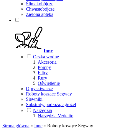
Ślimakobójcze
Chwastobójcze
Zielona apteka
Inne
Oczka wodne
Akcesoria
Pompy
Filtry
Rury
Oświetlenie
Opryskiwacze
Roboty koszące Segway
Siewniki
Substraty, podłoża, agrożel
Narzędzia
Narzędzia Verkatto
Strona główna
»
Inne
»
Roboty koszące Segway