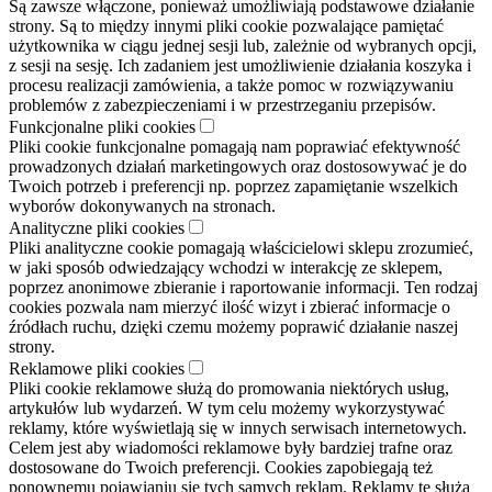
Są zawsze włączone, ponieważ umożliwiają podstawowe działanie
strony. Są to między innymi pliki cookie pozwalające pamiętać
użytkownika w ciągu jednej sesji lub, zależnie od wybranych opcji,
z sesji na sesję. Ich zadaniem jest umożliwienie działania koszyka i
procesu realizacji zamówienia, a także pomoc w rozwiązywaniu
problemów z zabezpieczeniami i w przestrzeganiu przepisów.
Funkcjonalne pliki cookies
Pliki cookie funkcjonalne pomagają nam poprawiać efektywność
prowadzonych działań marketingowych oraz dostosowywać je do
Twoich potrzeb i preferencji np. poprzez zapamiętanie wszelkich
wyborów dokonywanych na stronach.
Analityczne pliki cookies
Pliki analityczne cookie pomagają właścicielowi sklepu zrozumieć,
w jaki sposób odwiedzający wchodzi w interakcję ze sklepem,
poprzez anonimowe zbieranie i raportowanie informacji. Ten rodzaj
cookies pozwala nam mierzyć ilość wizyt i zbierać informacje o
źródłach ruchu, dzięki czemu możemy poprawić działanie naszej
strony.
Reklamowe pliki cookies
Pliki cookie reklamowe służą do promowania niektórych usług,
artykułów lub wydarzeń. W tym celu możemy wykorzystywać
reklamy, które wyświetlają się w innych serwisach internetowych.
Celem jest aby wiadomości reklamowe były bardziej trafne oraz
dostosowane do Twoich preferencji. Cookies zapobiegają też
ponownemu pojawianiu się tych samych reklam. Reklamy te służą