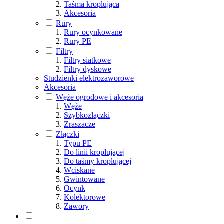
Taśma kroplująca
Akcesoria
Rury
Rury ocynkowane
Rury PE
Filtry
Filtry siatkowe
Filtry dyskowe
Studzienki elektrozaworowe
Akcesoria
Węże ogrodowe i akcesoria
Węże
Szybkozłączki
Zraszacze
Złączki
Typu PE
Do linii kroplującej
Do taśmy kroplującej
Wciskane
Gwintowane
Ocynk
Kolektorowe
Zawory