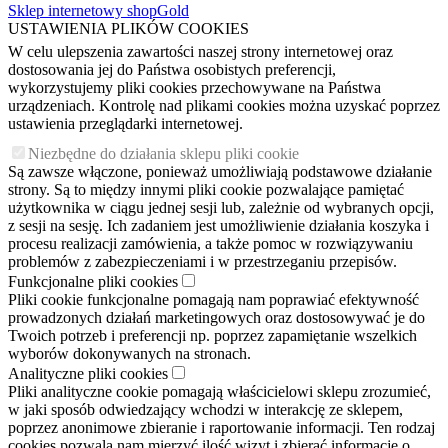
Sklep internetowy shopGold
USTAWIENIA PLIKÓW COOKIES
W celu ulepszenia zawartości naszej strony internetowej oraz
dostosowania jej do Państwa osobistych preferencji,
wykorzystujemy pliki cookies przechowywane na Państwa
urządzeniach. Kontrolę nad plikami cookies można uzyskać poprzez
ustawienia przeglądarki internetowej.
Niezbędne do działania sklepu pliki cookie
Są zawsze włączone, ponieważ umożliwiają podstawowe działanie
strony. Są to między innymi pliki cookie pozwalające pamiętać
użytkownika w ciągu jednej sesji lub, zależnie od wybranych opcji,
z sesji na sesję. Ich zadaniem jest umożliwienie działania koszyka i
procesu realizacji zamówienia, a także pomoc w rozwiązywaniu
problemów z zabezpieczeniami i w przestrzeganiu przepisów.
Funkcjonalne pliki cookies
Pliki cookie funkcjonalne pomagają nam poprawiać efektywność
prowadzonych działań marketingowych oraz dostosowywać je do
Twoich potrzeb i preferencji np. poprzez zapamiętanie wszelkich
wyborów dokonywanych na stronach.
Analityczne pliki cookies
Pliki analityczne cookie pomagają właścicielowi sklepu zrozumieć,
w jaki sposób odwiedzający wchodzi w interakcję ze sklepem,
poprzez anonimowe zbieranie i raportowanie informacji. Ten rodzaj
cookies pozwala nam mierzyć ilość wizyt i zbierać informacje o