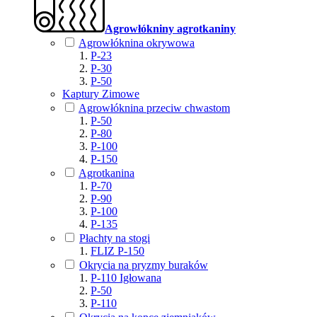
Agrowłókniny agrotkaniny
Agrowłóknina okrywowa
P-23
P-30
P-50
Kaptury Zimowe
Agrowłóknina przeciw chwastom
P-50
P-80
P-100
P-150
Agrotkanina
P-70
P-90
P-100
P-135
Płachty na stogi
FLIZ P-150
Okrycia na pryzmy buraków
P-110 Igłowana
P-50
P-110