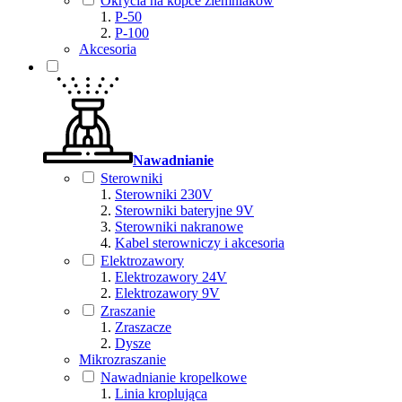
Okrycia na kopce ziemniaków
P-50
P-100
Akcesoria
Nawadnianie
Sterowniki
Sterowniki 230V
Sterowniki bateryjne 9V
Sterowniki nakranowe
Kabel sterowniczy i akcesoria
Elektrozawory
Elektrozawory 24V
Elektrozawory 9V
Zraszanie
Zraszacze
Dysze
Mikrozraszanie
Nawadnianie kropelkowe
Linia kroplująca