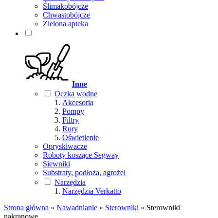
Ślimakobójcze
Chwastobójcze
Zielona apteka
Inne
Oczka wodne
Akcesoria
Pompy
Filtry
Rury
Oświetlenie
Opryskiwacze
Roboty koszące Segway
Siewniki
Substraty, podłoża, agrożel
Narzędzia
Narzędzia Verkatto
Strona główna
»
Nawadnianie
»
Sterowniki
»
Sterowniki
nakranowe