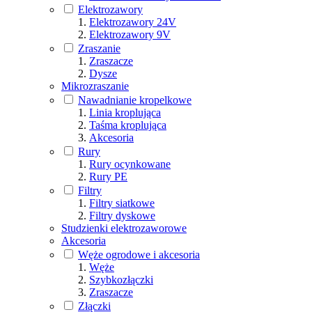
Elektrozawory
Elektrozawory 24V
Elektrozawory 9V
Zraszanie
Zraszacze
Dysze
Mikrozraszanie
Nawadnianie kropelkowe
Linia kroplująca
Taśma kroplująca
Akcesoria
Rury
Rury ocynkowane
Rury PE
Filtry
Filtry siatkowe
Filtry dyskowe
Studzienki elektrozaworowe
Akcesoria
Węże ogrodowe i akcesoria
Węże
Szybkozłączki
Zraszacze
Złączki