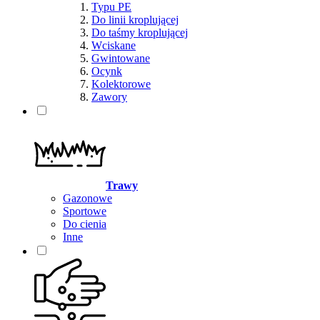
Typu PE
Do linii kroplującej
Do taśmy kroplującej
Wciskane
Gwintowane
Ocynk
Kolektorowe
Zawory
Trawy
Gazonowe
Sportowe
Do cienia
Inne