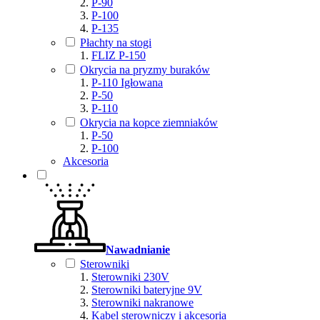
P-90
P-100
P-135
Płachty na stogi
FLIZ P-150
Okrycia na pryzmy buraków
P-110 Igłowana
P-50
P-110
Okrycia na kopce ziemniaków
P-50
P-100
Akcesoria
Nawadnianie
Sterowniki
Sterowniki 230V
Sterowniki bateryjne 9V
Sterowniki nakranowe
Kabel sterowniczy i akcesoria