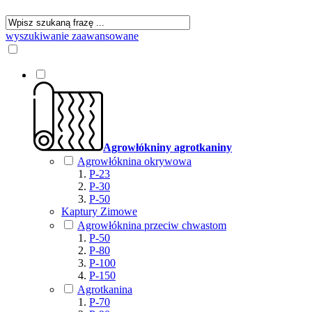
wyszukiwanie zaawansowane
Agrowłókniny agrotkaniny
Agrowłóknina okrywowa
P-23
P-30
P-50
Kaptury Zimowe
Agrowłóknina przeciw chwastom
P-50
P-80
P-100
P-150
Agrotkanina
P-70