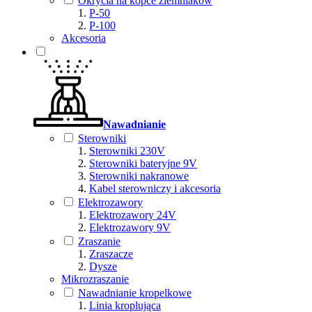
Okrycia na kopce ziemniaków
P-50
P-100
Akcesoria
Nawadnianie
Sterowniki
Sterowniki 230V
Sterowniki bateryjne 9V
Sterowniki nakranowe
Kabel sterowniczy i akcesoria
Elektrozawory
Elektrozawory 24V
Elektrozawory 9V
Zraszanie
Zraszacze
Dysze
Mikrozraszanie
Nawadnianie kropelkowe
Linia kroplująca