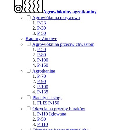
Agrowłókniny agrotkaniny
Agrowłóknina okrywowa
P-23
P-30
P-50
Kaptury Zimowe
Agrowłóknina przeciw chwastom
P-50
P-80
P-100
P-150
Agrotkanina
P-70
P-90
P-100
P-135
Płachty na stogi
FLIZ P-150
Okrycia na pryzmy buraków
P-110 Igłowana
P-50
P-110