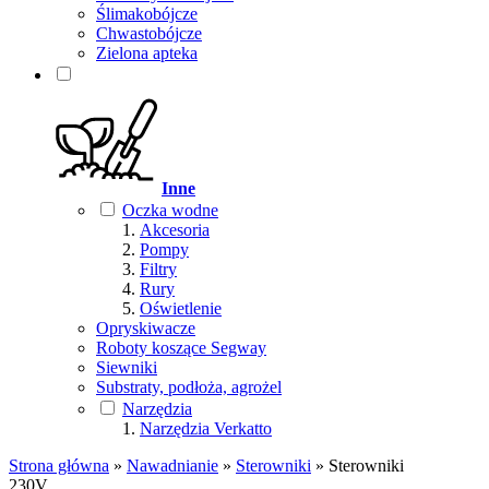
Ślimakobójcze
Chwastobójcze
Zielona apteka
Inne
Oczka wodne
Akcesoria
Pompy
Filtry
Rury
Oświetlenie
Opryskiwacze
Roboty koszące Segway
Siewniki
Substraty, podłoża, agrożel
Narzędzia
Narzędzia Verkatto
Strona główna
»
Nawadnianie
»
Sterowniki
»
Sterowniki
230V