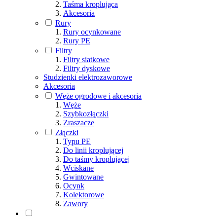
Taśma kroplująca
Akcesoria
Rury
Rury ocynkowane
Rury PE
Filtry
Filtry siatkowe
Filtry dyskowe
Studzienki elektrozaworowe
Akcesoria
Węże ogrodowe i akcesoria
Węże
Szybkozłączki
Zraszacze
Złączki
Typu PE
Do linii kroplującej
Do taśmy kroplującej
Wciskane
Gwintowane
Ocynk
Kolektorowe
Zawory