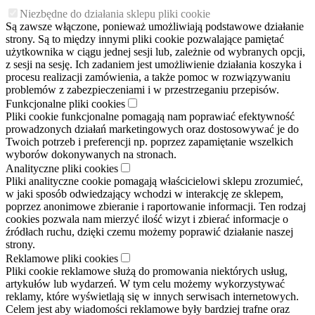
Niezbędne do działania sklepu pliki cookie
Są zawsze włączone, ponieważ umożliwiają podstawowe działanie
strony. Są to między innymi pliki cookie pozwalające pamiętać
użytkownika w ciągu jednej sesji lub, zależnie od wybranych opcji,
z sesji na sesję. Ich zadaniem jest umożliwienie działania koszyka i
procesu realizacji zamówienia, a także pomoc w rozwiązywaniu
problemów z zabezpieczeniami i w przestrzeganiu przepisów.
Funkcjonalne pliki cookies
Pliki cookie funkcjonalne pomagają nam poprawiać efektywność
prowadzonych działań marketingowych oraz dostosowywać je do
Twoich potrzeb i preferencji np. poprzez zapamiętanie wszelkich
wyborów dokonywanych na stronach.
Analityczne pliki cookies
Pliki analityczne cookie pomagają właścicielowi sklepu zrozumieć,
w jaki sposób odwiedzający wchodzi w interakcję ze sklepem,
poprzez anonimowe zbieranie i raportowanie informacji. Ten rodzaj
cookies pozwala nam mierzyć ilość wizyt i zbierać informacje o
źródłach ruchu, dzięki czemu możemy poprawić działanie naszej
strony.
Reklamowe pliki cookies
Pliki cookie reklamowe służą do promowania niektórych usług,
artykułów lub wydarzeń. W tym celu możemy wykorzystywać
reklamy, które wyświetlają się w innych serwisach internetowych.
Celem jest aby wiadomości reklamowe były bardziej trafne oraz