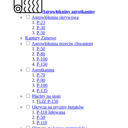
Agrowłókniny agrotkaniny
Agrowłóknina okrywowa
P-23
P-30
P-50
Kaptury Zimowe
Agrowłóknina przeciw chwastom
P-50
P-80
P-100
P-150
Agrotkanina
P-70
P-90
P-100
P-135
Płachty na stogi
FLIZ P-150
Okrycia na pryzmy buraków
P-110 Igłowana
P-50
P-110