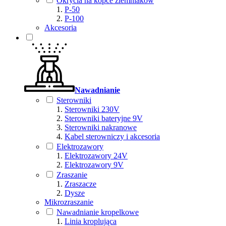
Okrycia na kopce ziemniaków
P-50
P-100
Akcesoria
Nawadnianie
Sterowniki
Sterowniki 230V
Sterowniki bateryjne 9V
Sterowniki nakranowe
Kabel sterowniczy i akcesoria
Elektrozawory
Elektrozawory 24V
Elektrozawory 9V
Zraszanie
Zraszacze
Dysze
Mikrozraszanie
Nawadnianie kropelkowe
Linia kroplująca