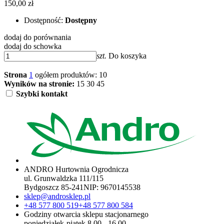
150,00 zł
Dostępność:
Dostępny
dodaj do porównania
dodaj do schowka
szt.
Do koszyka
Strona
1
ogółem produktów: 10
Wyników na stronie:
15
30
45
Szybki kontakt
ANDRO Hurtownia Ogrodnicza
ul. Grunwaldzka 111/115
Bydgoszcz 85-241
NIP:
9670145538
sklep@androsklep.pl
+48 577 800 519
+48 577 800 584
Godziny otwarcia sklepu stacjonarnego
poniedziałek-piątek 8.00 - 16.00