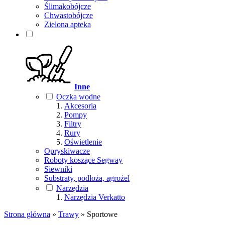
Ślimakobójcze
Chwastobójcze
Zielona apteka
Inne
Oczka wodne
Akcesoria
Pompy
Filtry
Rury
Oświetlenie
Opryskiwacze
Roboty koszące Segway
Siewniki
Substraty, podłoża, agrożel
Narzędzia
Narzędzia Verkatto
Strona główna
»
Trawy
»
Sportowe