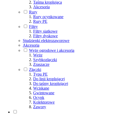
Taśma kroplująca
Akcesoria
Rury
Rury ocynkowane
Rury PE
Filtry
Filtry siatkowe
Filtry dyskowe
Studzienki elektrozaworowe
Akcesoria
Węże ogrodowe i akcesoria
Węże
Szybkozłączki
Zraszacze
Złączki
Typu PE
Do linii kroplującej
Do taśmy kroplującej
Wciskane
Gwintowane
Ocynk
Kolektorowe
Zawory