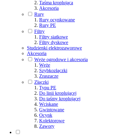
Taśma kroplująca
Akcesoria
Rury
Rury ocynkowane
Rury PE
Filtry
Filtry siatkowe
Filtry dyskowe
Studzienki elektrozaworowe
Akcesoria
Węże ogrodowe i akcesoria
Węże
Szybkozłączki
Zraszacze
Złączki
Typu PE
Do linii kroplującej
Do taśmy kroplującej
Wciskane
Gwintowane
Ocynk
Kolektorowe
Zawory