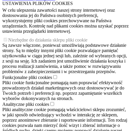
USTAWIENIA PLIKÓW COOKIES
W celu ulepszenia zawartości naszej strony internetowej oraz
dostosowania jej do Państwa osobistych preferencji,
wykorzystujemy pliki cookies przechowywane na Państwa
urządzeniach. Kontrolę nad plikami cookies można uzyskać poprzez
ustawienia przeglądarki internetowej.
Niezbędne do działania sklepu pliki cookie
Są zawsze włączone, ponieważ umożliwiają podstawowe działanie
strony. Są to między innymi pliki cookie pozwalające pamiętać
użytkownika w ciągu jednej sesji lub, zależnie od wybranych opcji,
z sesji na sesję. Ich zadaniem jest umożliwienie działania koszyka i
procesu realizacji zamówienia, a także pomoc w rozwiązywaniu
problemów z zabezpieczeniami i w przestrzeganiu przepisów.
Funkcjonalne pliki cookies
Pliki cookie funkcjonalne pomagają nam poprawiać efektywność
prowadzonych działań marketingowych oraz dostosowywać je do
Twoich potrzeb i preferencji np. poprzez zapamiętanie wszelkich
wyborów dokonywanych na stronach.
Analityczne pliki cookies
Pliki analityczne cookie pomagają właścicielowi sklepu zrozumieć,
w jaki sposób odwiedzający wchodzi w interakcję ze sklepem,
poprzez anonimowe zbieranie i raportowanie informacji. Ten rodzaj
cookies pozwala nam mierzyć ilość wizyt i zbierać informacje o
źródłach ruchu, dzięki czemu możemy poprawić działanie naszej