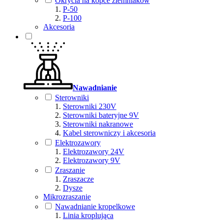
Okrycia na kopce ziemniaków
P-50
P-100
Akcesoria
Nawadnianie
Sterowniki
Sterowniki 230V
Sterowniki bateryjne 9V
Sterowniki nakranowe
Kabel sterowniczy i akcesoria
Elektrozawory
Elektrozawory 24V
Elektrozawory 9V
Zraszanie
Zraszacze
Dysze
Mikrozraszanie
Nawadnianie kropelkowe
Linia kroplująca