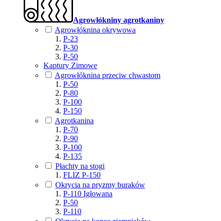
Agrowłókniny agrotkaniny
Agrowłóknina okrywowa
P-23
P-30
P-50
Kaptury Zimowe
Agrowłóknina przeciw chwastom
P-50
P-80
P-100
P-150
Agrotkanina
P-70
P-90
P-100
P-135
Płachty na stogi
FLIZ P-150
Okrycia na pryzmy buraków
P-110 Igłowana
P-50
P-110