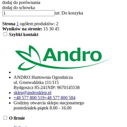
dodaj do porównania
dodaj do schowka
szt.
Do koszyka
Strona
1
ogółem produktów: 2
Wyników na stronie:
15
30
45
Szybki kontakt
ANDRO Hurtownia Ogrodnicza
ul. Grunwaldzka 111/115
Bydgoszcz 85-241
NIP:
9670145538
sklep@androsklep.pl
+48 577 800 519
+48 577 800 584
Godziny otwarcia sklepu stacjonarnego
poniedziałek-piątek 8.00 - 16.00
O firmie