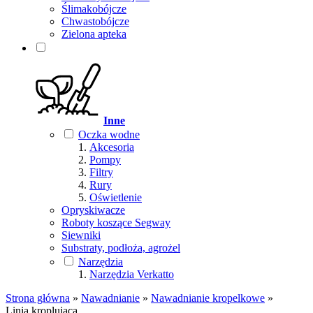
Ślimakobójcze
Chwastobójcze
Zielona apteka
Inne
Oczka wodne
Akcesoria
Pompy
Filtry
Rury
Oświetlenie
Opryskiwacze
Roboty koszące Segway
Siewniki
Substraty, podłoża, agrożel
Narzędzia
Narzędzia Verkatto
Strona główna
»
Nawadnianie
»
Nawadnianie kropelkowe
»
Linia kroplująca